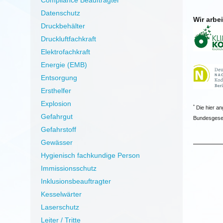
Compliance Beauftragter
Datenschutz
Wir arbe
Druckbehälter
Druckluftfachkraft
Elektrofachkraft
Energie (EMB)
Entsorgung
Ersthelfer
Explosion
*
Die hier an
Gefahrgut
Bundesgeset
Gefahrstoff
Gewässer
Hygienisch fachkundige Person
Immissionsschutz
Inklusionsbeauftragter
Kesselwärter
Laserschutz
Leiter / Tritte